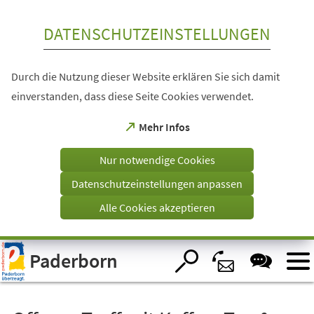
Inhalt anspringen
DATENSCHUTZEINSTELLUNGEN
Durch die Nutzung dieser Website erklären Sie sich damit
einverstanden, dass diese Seite Cookies verwendet.
(Öffnet
Mehr Infos
in
einem
Nur notwendige Cookies
neuen
Tab)
Datenschutzeinstellungen anpassen
Alle Cookies akzeptieren
Visuelle
Paderborn
Assistenzsoftware
öffnen.