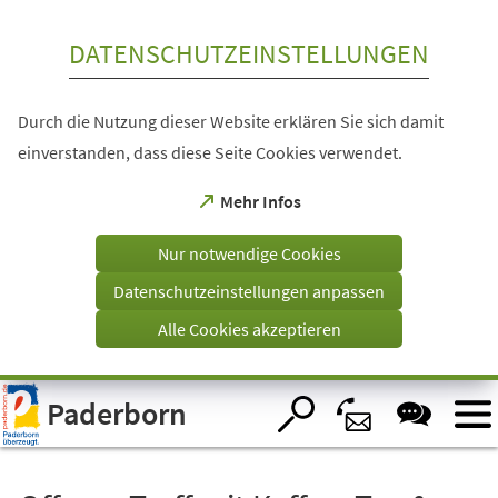
Inhalt anspringen
DATENSCHUTZEINSTELLUNGEN
Durch die Nutzung dieser Website erklären Sie sich damit
einverstanden, dass diese Seite Cookies verwendet.
(Öffnet
Mehr Infos
in
einem
Nur notwendige Cookies
neuen
Tab)
Datenschutzeinstellungen anpassen
Alle Cookies akzeptieren
Visuelle
Paderborn
Assistenzsoftware
öffnen.