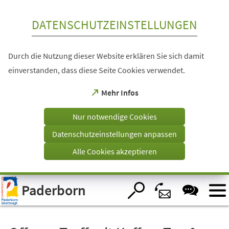
Inhalt anspringen
DATENSCHUTZEINSTELLUNGEN
Durch die Nutzung dieser Website erklären Sie sich damit
einverstanden, dass diese Seite Cookies verwendet.
(Öffnet
Mehr Infos
in
einem
Nur notwendige Cookies
neuen
Tab)
Datenschutzeinstellungen anpassen
Alle Cookies akzeptieren
Visuelle
Paderborn
Assistenzsoftware
öffnen.