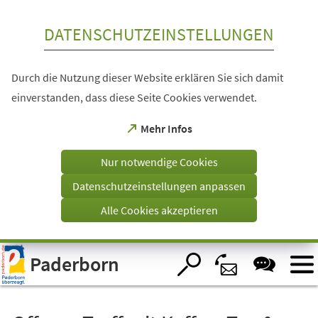
Inhalt anspringen
DATENSCHUTZEINSTELLUNGEN
Durch die Nutzung dieser Website erklären Sie sich damit
einverstanden, dass diese Seite Cookies verwendet.
(Öffnet
Mehr Infos
in
einem
Nur notwendige Cookies
neuen
Tab)
Datenschutzeinstellungen anpassen
Alle Cookies akzeptieren
Visuelle
Paderborn
Assistenzsoftware
öffnen.