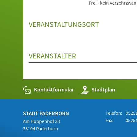
Frei - kein Verzehrzwan
VERANSTALTUNGSORT
VERANSTALTER
Kontaktformular
(Öffnet
Stadtplan
in
einem
neuen
Tab)
STADT PADERBORN
Telefon:
05251
Fax:
05251
Am Hoppenhof 33
33104 Paderborn