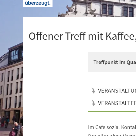
+
1
Offener Treff mit Kaffe
Treffpunkt im Qua
VERANSTALTU
VERANSTALTE
Im Cafe sozial Konta
Veranstaltungsinformationen