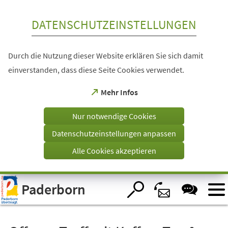
Inhalt anspringen
DATENSCHUTZEINSTELLUNGEN
Durch die Nutzung dieser Website erklären Sie sich damit
einverstanden, dass diese Seite Cookies verwendet.
(Öffnet
Mehr Infos
in
einem
Nur notwendige Cookies
neuen
Tab)
Datenschutzeinstellungen anpassen
Alle Cookies akzeptieren
Visuelle
Paderborn
Assistenzsoftware
öffnen.