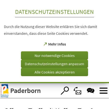
Inhalt anspringen
DATENSCHUTZEINSTELLUNGEN
Durch die Nutzung dieser Website erklären Sie sich damit
einverstanden, dass diese Seite Cookies verwendet.
(Öffnet
Mehr Infos
in
einem
Nur notwendige Cookies
neuen
Tab)
Datenschutzeinstellungen anpassen
Alle Cookies akzeptieren
Visuelle
Paderborn
Assistenzsoftware
öffnen.