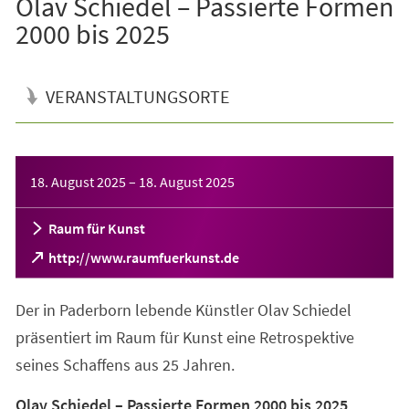
Olav Schiedel – Passierte Formen
2000 bis 2025
VERANSTALTUNGSORTE
Veranstaltungsinformationen
18. August 2025
–
18. August 2025
Raum für Kunst
(Öffnet
http://www.raumfuerkunst.de
in
einem
Der in Paderborn lebende Künstler Olav Schiedel
neuen
Tab)
präsentiert im Raum für Kunst eine Retrospektive
seines Schaffens aus 25 Jahren.
Olav Schiedel – Passierte Formen 2000 bis 2025