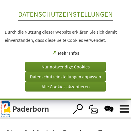
Inhalt anspringen
DATENSCHUTZEINSTELLUNGEN
Durch die Nutzung dieser Website erklären Sie sich damit
einverstanden, dass diese Seite Cookies verwendet.
(Öffnet
Mehr Infos
in
einem
Nur notwendige Cookies
neuen
Tab)
Datenschutzeinstellungen anpassen
Alle Cookies akzeptieren
Visuelle
Paderborn
Assistenzsoftware
öffnen.