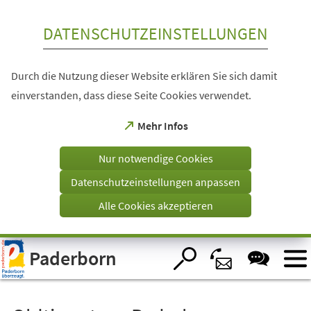
Inhalt anspringen
DATENSCHUTZEINSTELLUNGEN
Durch die Nutzung dieser Website erklären Sie sich damit
einverstanden, dass diese Seite Cookies verwendet.
(Öffnet
Mehr Infos
in
einem
Nur notwendige Cookies
neuen
Tab)
Datenschutzeinstellungen anpassen
Alle Cookies akzeptieren
Visuelle
Paderborn
Assistenzsoftware
öffnen.