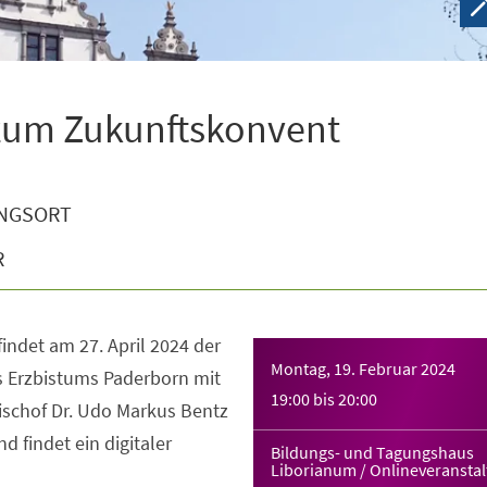
 zum Zukunftskonvent
NGSORT
R
indet am 27. April 2024 der
Montag, 19. Februar 2024
 Erzbistums Paderborn mit
19:00
bis
20:00
schof Dr. Udo Markus Bentz
d findet ein digitaler
Bildungs- und Tagungshaus
Liborianum / Onlineveransta