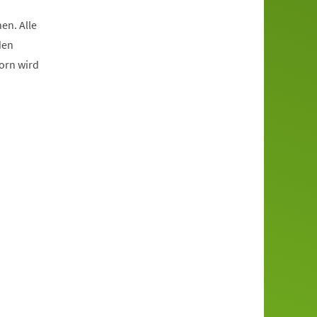
en. Alle
den
born wird