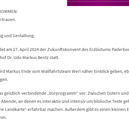
KOMMEN:
ertrauen.
ng und Gestaltung.
det am 27. April 2024 der Zukunftskonvent des Erzbistums Paderbo
of Dr. Udo Markus Bentz statt.
rd Markus Ende vom Wallfahrtsteam Werl näher Einblick geben, e
gen.
das geistlich-verbindende „Vorprogramm“ vor: Zwischen Ostern und
n Abende, an denen es interaktiv und intensiv um biblische Texte ge
ne Landkarte“ erfahrbar machen. Außerdem gibt es einen kleinen E
amm.