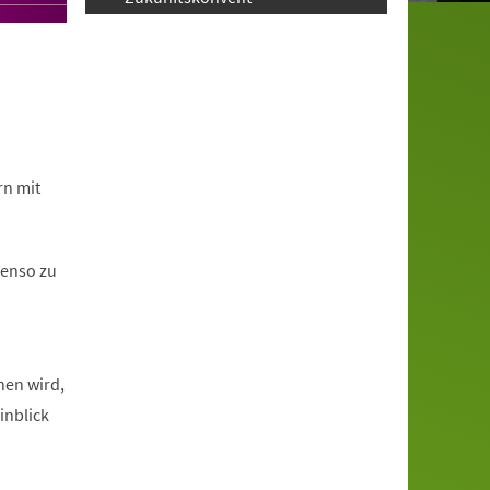
rn mit
benso zu
hen wird,
inblick