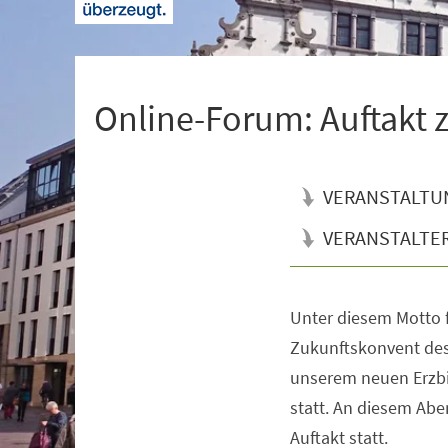
+
1
Online-Forum: Auftakt
VERANSTALTU
VERANSTALTE
Unter diesem Motto f
Veranstaltungsinformationen
Zukunftskonvent des
unserem neuen Erzbi
statt. An diesem Aben
Auftakt statt.