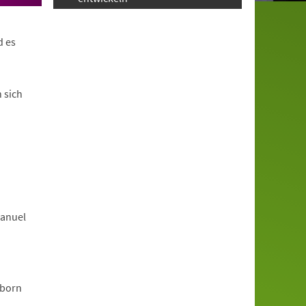
d es
 sich
manuel
rborn