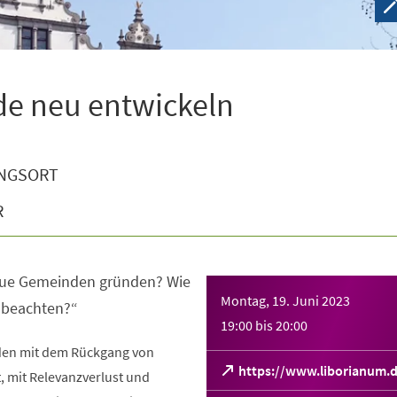
e neu entwickeln
NGSORT
R
ue Gemeinden gründen? Wie
Montag, 19. Juni 2023
u beachten?“
19:00
bis
20:00
den mit dem Rückgang von
https://www.liborianum
 mit Relevanzverlust und
(Öffnet