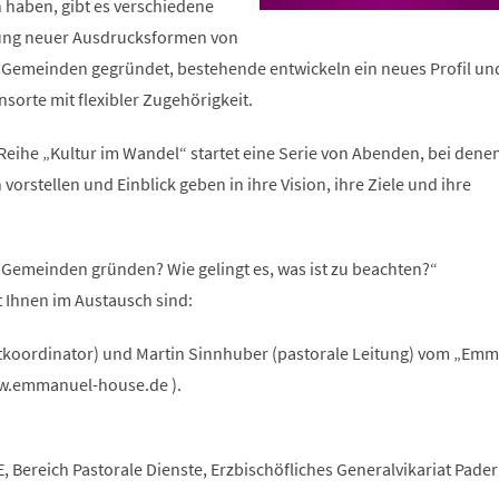
haben, gibt es verschiedene
in
einem
klung neuer Ausdrucksformen von
neuen
 Gemeinden gegründet, bestehende entwickeln ein neues Profil un
Tab)
orte mit flexibler Zugehörigkeit.
eihe „Kultur im Wandel“ startet eine Serie von Abenden, bei denen
 vorstellen und Einblick geben in ihre Vision, ihre Ziele und ihre
emeinden gründen? Wie gelingt es, was ist zu beachten?“
it Ihnen im Austausch sind:
tkoordinator) und Martin Sinnhuber (pastorale Leitung) vom „Em
w.emmanuel-house.de ).
, Bereich Pastorale Dienste, Erzbischöfliches Generalvikariat Pade