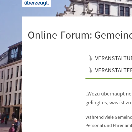
+
1
Online-Forum: Gemeind
VERANSTALTU
VERANSTALTE
„Wozu überhaupt ne
Veranstaltungsinformationen
gelingt es, was ist z
Während viele Gemein
Personal und Ehrenamt,