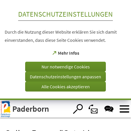
Inhalt anspringen
DATENSCHUTZEINSTELLUNGEN
Durch die Nutzung dieser Website erklären Sie sich damit
einverstanden, dass diese Seite Cookies verwendet.
(Öffnet
Mehr Infos
in
einem
Nur notwendige Cookies
neuen
Tab)
Datenschutzeinstellungen anpassen
Alle Cookies akzeptieren
Visuelle
Paderborn
Assistenzsoftware
öffnen.