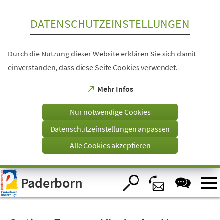
Inhalt anspringen
DATENSCHUTZEINSTELLUNGEN
Durch die Nutzung dieser Website erklären Sie sich damit
einverstanden, dass diese Seite Cookies verwendet.
(Öffnet
Mehr Infos
in
einem
Nur notwendige Cookies
neuen
Tab)
Datenschutzeinstellungen anpassen
Alle Cookies akzeptieren
Visuelle
Paderborn
Assistenzsoftware
öffnen.