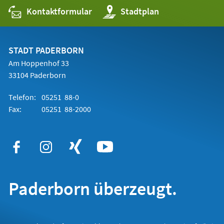
Kontaktformular
(Öffnet
Stadtplan
in
einem
neuen
Tab)
STADT PADERBORN
Am Hoppenhof 33
33104 Paderborn
Telefon:
05251 88-0
Fax:
05251 88-2000
Paderborn überzeugt.