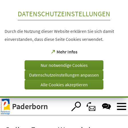
Inhalt anspringen
DATENSCHUTZEINSTELLUNGEN
Durch die Nutzung dieser Website erklären Sie sich damit
einverstanden, dass diese Seite Cookies verwendet.
(Öffnet
Mehr Infos
in
einem
Nur notwendige Cookies
neuen
Tab)
Datenschutzeinstellungen anpassen
Alle Cookies akzeptieren
Visuelle
Paderborn
Assistenzsoftware
öffnen.