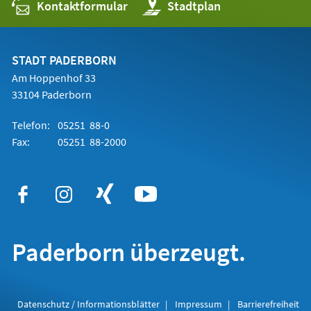
Kontaktformular
(Öffnet
Stadtplan
in
einem
neuen
Tab)
STADT PADERBORN
Am Hoppenhof 33
33104 Paderborn
Telefon:
05251 88-0
Fax:
05251 88-2000
Paderborn überzeugt.
Datenschutz / Informationsblätter
Impressum
Barrierefreiheit