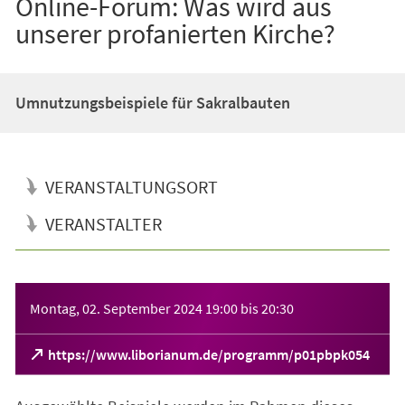
Online-Forum: Was wird aus
unserer profanierten Kirche?
Umnutzungsbeispiele für Sakralbauten
VERANSTALTUNGSORT
VERANSTALTER
Veranstaltungsinformationen
Montag, 02. September 2024
19:00
bis
20:30
(Öffnet
https://www.liborianum.de/programm/p01pbpk054
in
einem