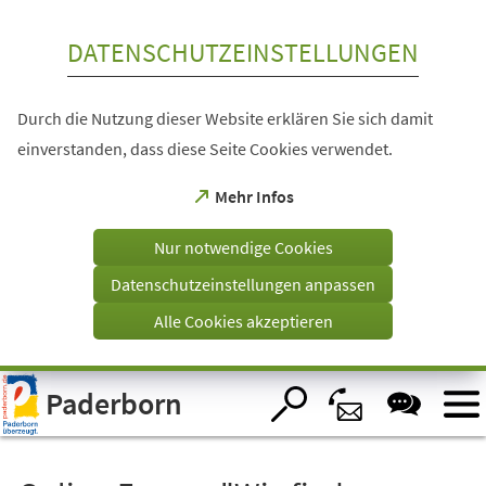
Inhalt anspringen
DATENSCHUTZEINSTELLUNGEN
Durch die Nutzung dieser Website erklären Sie sich damit
einverstanden, dass diese Seite Cookies verwendet.
(Öffnet
Mehr Infos
in
einem
Nur notwendige Cookies
neuen
Tab)
Datenschutzeinstellungen anpassen
Alle Cookies akzeptieren
Visuelle
Paderborn
Assistenzsoftware
öffnen.