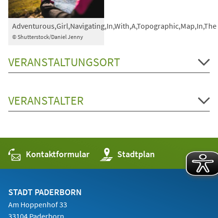
Adventurous,Girl,Navigating,In,With,A,Topographic,Map,In,The
© Shutterstock/Daniel Jenny
VERANSTALTUNGSORT
VERANSTALTER
Kontaktformular
(Öffnet
Stadtplan
in
einem
neuen
Tab)
STADT PADERBORN
Am Hoppenhof 33
33104 Paderborn