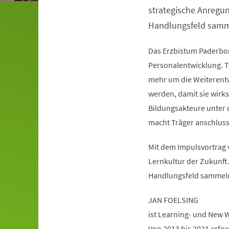
strategische Anregun
Handlungsfeld samm
Das Erzbistum Paderborn
Personalentwicklung. Te
mehr um die Weiterentw
werden, damit sie wir
Bildungsakteure unter 
macht Träger anschlussf
Mit dem Impulsvortrag 
Lernkultur der Zukunft.
Handlungsfeld sammel
JAN FOELSING
ist Learning- und New 
Von 2013 bis 2021 erfo