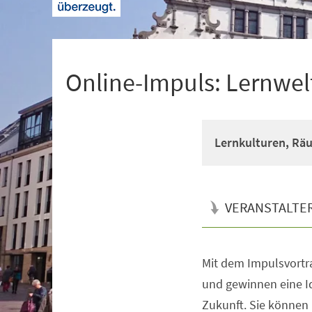
+
1
Online-Impuls: Lernwe
Lernkulturen, Rä
VERANSTALTE
Mit dem Impulsvortra
Veranstaltungsinformationen
und gewinnen eine Id
Zukunft. Sie können