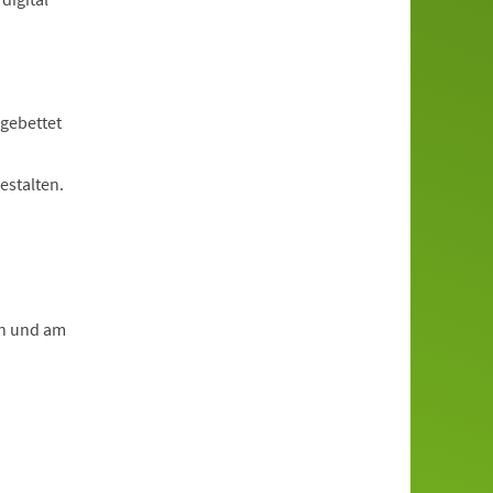
ngebettet
estalten.
en und am