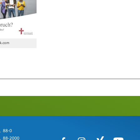
ck.com
 88-0
 88-2000