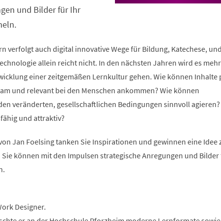
gen und Bilder für Ihr
eln.
 verfolgt auch digital innovative Wege für Bildung, Katechese, un
chnologie allein reicht nicht. In den nächsten Jahren wird es meh
icklung einer zeitgemäßen Lernkultur gehen. Wie können Inhalte p
ksam und relevant bei den Menschen ankommen? Wie können
den veränderten, gesellschaftlichen Bedingungen sinnvoll agieren
ähig und attraktiv?
von Jan Foelsing tanken Sie Inspirationen und gewinnen eine Idee 
 Sie können mit den Impulsen strategische Anregungen und Bilder f
n.
Work Designer.
rschte er an der Hochschule Pforzheim moderne Lernformate sowie 