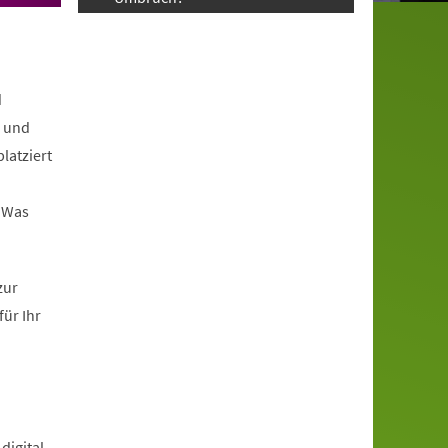
d
r und
latziert
? Was
zur
ür Ihr
digital