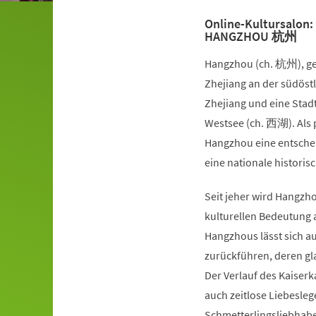
Online-Kultursalon:
HANGZHOU 杭州
Hangzhou (ch. 杭州), ge
Zhejiang an der südöstl
Zhejiang und eine Stad
Westsee (ch. 西湖). Als p
Hangzhou eine entsche
eine nationale histori
Seit jeher wird Hangzh
kulturellen Bedeutung
Hangzhous lässt sich a
zurückführen, deren gl
Der Verlauf des Kaiser
auch zeitlose Liebesl
Schmetterlingsliebhabe