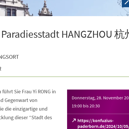
ie Paradiesstadt HANGZHOU 
NGSORT
R
 führt Sie Frau Yi RONG in
Donnerstag, 28. November 2
nd Gegenwart von
19:00
bis
20:30
e die einzigartige und
cklung dieser “Stadt des
https://konfuzius-
paderborn.de/2024/10/05