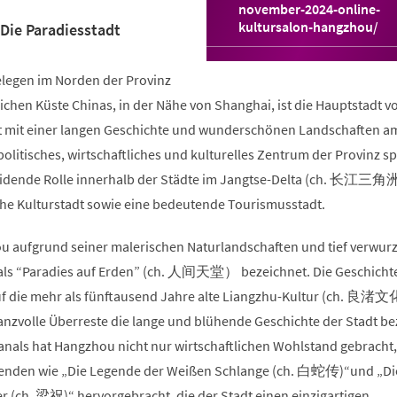
november-2024-online-
(Öffnet
kultursalon-hangzhou/
 Die Paradiesstadt
in
einem
legen im Norden der Provinz
neuen
Tab)
ichen Küste Chinas, in der Nähe von Shanghai, ist die Hauptstadt v
t mit einer langen Geschichte und wunderschönen Landschaften a
olitisches, wirtschaftliches und kulturelles Zentrum der Provinz sp
idende Rolle innerhalb der Städte im Jangtse-Delta (ch. 长江三角洲)
sche Kulturstadt sowie eine bedeutende Tourismusstadt.
ou aufgrund seiner malerischen Naturlandschaften und tief verwurz
 als “Paradies auf Erden” (ch. 人间天堂） bezeichnet. Die Geschicht
uf die mehr als fünftausend Jahre alte Liangzhu-Kultur (ch. 良渚文
anzvolle Überreste die lange und blühende Geschichte der Stadt b
kanals hat Hangzhou nicht nur wirtschaftlichen Wohlstand gebracht
egenden wie „Die Legende der Weißen Schlange (ch. 白蛇传)“und „Di
r (ch. 梁祝)“ hervorgebracht, die der Stadt einen einzigartigen