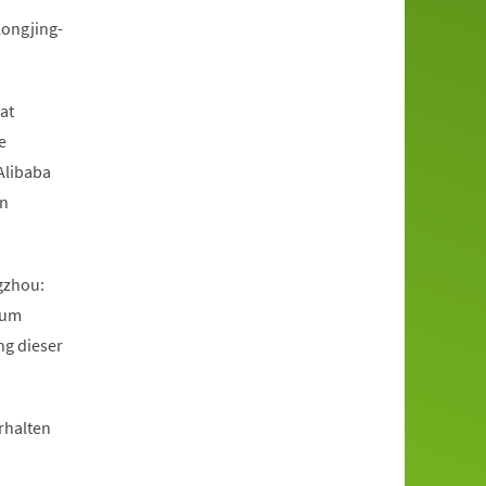
ongjing-
at
e
Alibaba
en
gzhou:
zum
ng dieser
rhalten