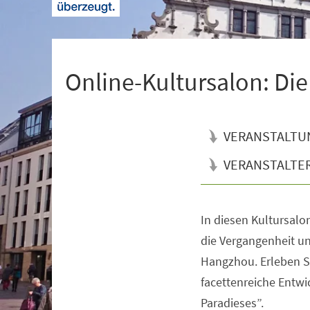
+
1
Online-Kultursalon: D
VERANSTALTU
VERANSTALTE
In diesen Kultursalon
Veranstaltungsinformationen
die Vergangenheit u
Hangzhou. Erleben Si
facettenreiche Entwi
Paradieses”.