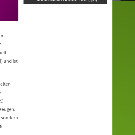
on
m
ielt
 und ist
elten
e
化)
ezeugen.
, sondern
e