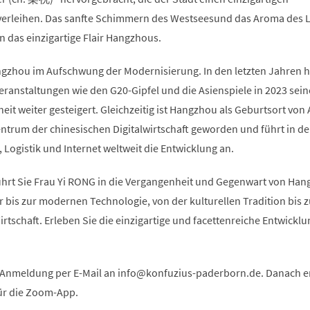
erleihen. Das sanfte Schimmern des Westseesund das Aroma des L
das einzigartige Flair Hangzhous.
ngzhou im Aufschwung der Modernisierung. In den letzten Jahren h
anstaltungen wie den G20-Gipfel und die Asienspiele in 2023 sein
eit weiter gesteigert. Gleichzeitig ist Hangzhou als Geburtsort von 
ntrum der chinesischen Digitalwirtschaft geworden und führt in d
Logistik und Internet weltweit die Entwicklung an.
führt Sie Frau Yi RONG in die Vergangenheit und Gegenwart von Han
 bis zur modernen Technologie, von der kulturellen Tradition bis 
irtschaft. Erleben Sie die einzigartige und facettenreiche Entwicklu
e Anmeldung per E-Mail an
info
konfuzius-paderborn
de
. Danach e
ür die Zoom-App.