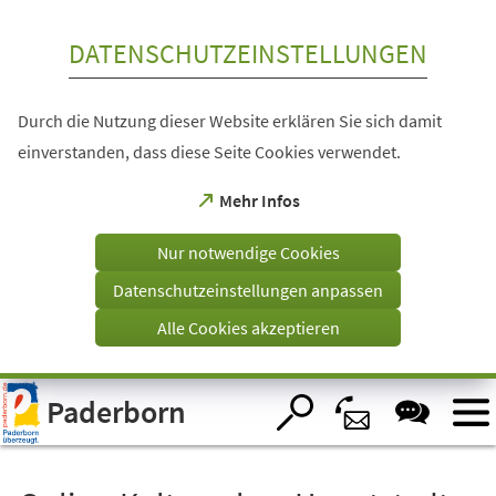
Inhalt anspringen
DATENSCHUTZEINSTELLUNGEN
Durch die Nutzung dieser Website erklären Sie sich damit
einverstanden, dass diese Seite Cookies verwendet.
(Öffnet
Mehr Infos
in
einem
Nur notwendige Cookies
neuen
Tab)
Datenschutzeinstellungen anpassen
Alle Cookies akzeptieren
Visuelle
Paderborn
Assistenzsoftware
öffnen.