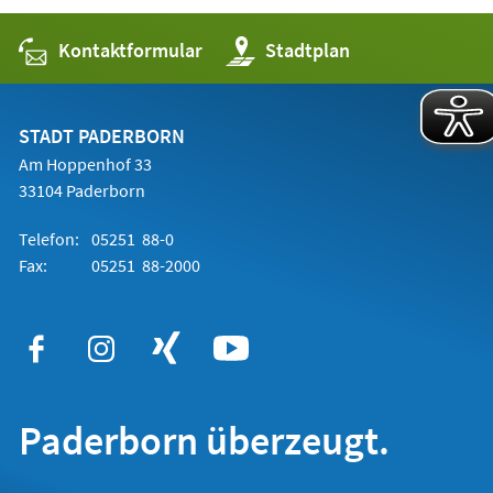
Kontaktformular
(Öffnet
Stadtplan
in
einem
neuen
Tab)
STADT PADERBORN
Am Hoppenhof 33
33104 Paderborn
Telefon:
05251 88-0
Fax:
05251 88-2000
Paderborn überzeugt.