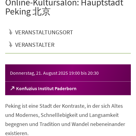
Online-Kultursalon: Hauptstadt
Peking 北京
VERANSTALTUNGSORT
VERANSTALTER
Veranstaltungsinformationen
Donnerstag, 21. August 2025
19:00
bis
20:30
(Öffnet
Konfuzius Institut Paderborn
in
einem
Peking ist eine Stadt der Kontraste, in der sich Altes
neuen
Tab)
und Modernes, Schnelllebigkeit und Langsamkeit
begegnen und Tradition und Wandel nebeneinander
existieren.