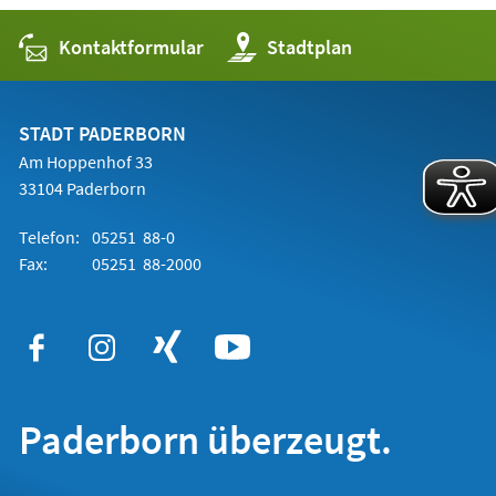
Kontaktformular
(Öffnet
Stadtplan
in
einem
neuen
Tab)
STADT PADERBORN
Am Hoppenhof 33
33104 Paderborn
Telefon:
05251 88-0
Fax:
05251 88-2000
Paderborn überzeugt.