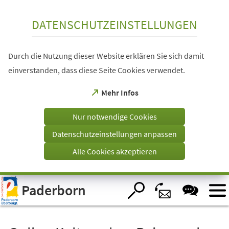
Inhalt anspringen
DATENSCHUTZEINSTELLUNGEN
Durch die Nutzung dieser Website erklären Sie sich damit
einverstanden, dass diese Seite Cookies verwendet.
(Öffnet
Mehr Infos
in
einem
Nur notwendige Cookies
neuen
Tab)
Datenschutzeinstellungen anpassen
Alle Cookies akzeptieren
Visuelle
Paderborn
Assistenzsoftware
öffnen.