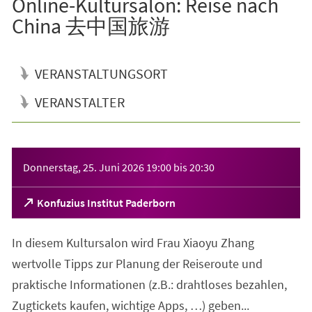
Online-Kultursalon: Reise nach
China 去中国旅游
VERANSTALTUNGSORT
VERANSTALTER
Veranstaltungsinformationen
Donnerstag, 25. Juni 2026
19:00
bis
20:30
(Öffnet
Konfuzius Institut Paderborn
in
einem
In diesem Kultursalon wird Frau Xiaoyu Zhang
neuen
Tab)
wertvolle Tipps zur Planung der Reiseroute und
praktische Informationen (z.B.: drahtloses bezahlen,
Zugtickets kaufen, wichtige Apps, …) geben...