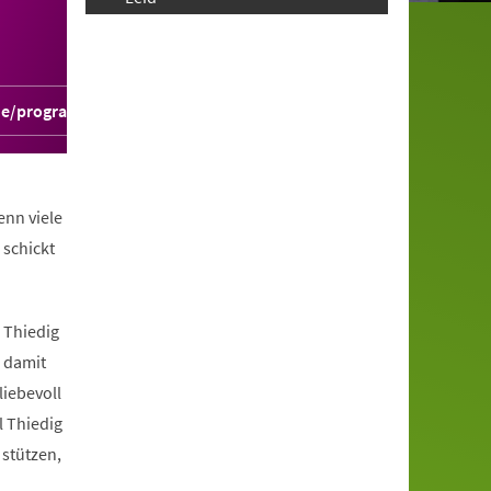
.de/programm/o01pbra054
nn viele
 schickt
 Thiedig
, damit
liebevoll
 Thiedig
stützen,