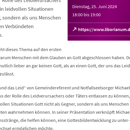
r Rolle des Leidverursachers
Dienstag, 25. Juni 2024
in leidvollen Situationen
18:00
bis
19:00
r, sondern als uns Menschen
en Verbündeten
https://www.liborianum
.
(Öffnet
in
einem
eht dieses Thema auf den ersten
neuen
 warum Menschen mit dem Glauben an Gott abgeschlossen haben. De
Tab)
lich lieber an gar keinen Gott, als an einen Gott, der uns das Leid
zulässt.
 und das Leid“ von Gemeindereferent und Notfallseelsorger Michael
 aus der Rolle des Leidverursachers oder Täters entlassen zu können
vollen Situationen Gott nicht als Gegner, sondern als uns Menschen 
en wahrnehmen können. In seiner Präsentation verknüpft Michael
stränge, die helfen können, eine Gottesbildentwicklung zu unter- 
echsel ermöglichen möchte.