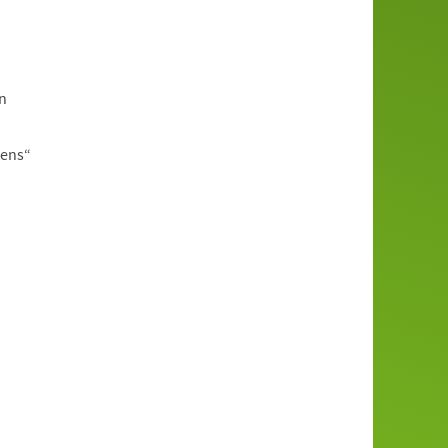
n
bens“