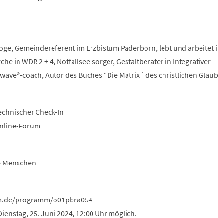
ge, Gemeindereferent im Erzbistum Paderborn, lebt und arbeitet i
he in WDR 2 + 4, Notfallseelsorger, Gestaltberater in Integrativer
gwave®-coach, Autor des Buches “Die Matrix´ des christlichen Glau
Technischer Check-In
 Online-Forum
e Menschen
um.de/programm/o01pbra054
enstag, 25. Juni 2024, 12:00 Uhr möglich.