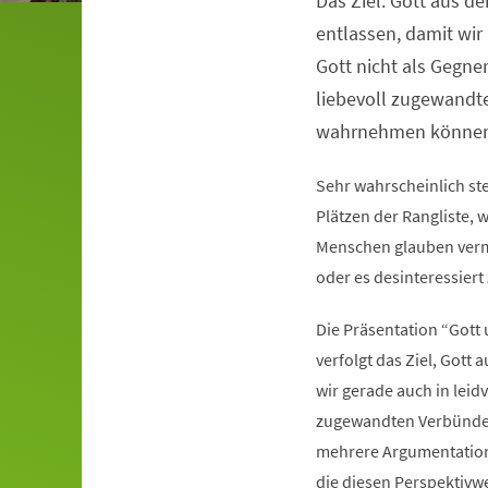
Das Ziel: Gott aus de
Veranstaltungsinformationen
entlassen, damit wir 
Gott nicht als Gegne
liebevoll zugewandt
wahrnehmen können
Sehr wahrscheinlich st
Plätzen der Rangliste,
Menschen glauben vermut
oder es desinteressiert 
Die Präsentation “Gott
verfolgt das Ziel, Gott
wir gerade auch in leid
zugewandten Verbündet
mehrere Argumentations
die diesen Perspektivw