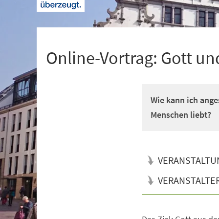
+
1
Online-Vortrag: Gott un
Wie kann ich ange
Menschen liebt?
VERANSTALTU
VERANSTALTE