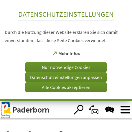
Inhalt anspringen
DATENSCHUTZEINSTELLUNGEN
Durch die Nutzung dieser Website erklären Sie sich damit
einverstanden, dass diese Seite Cookies verwendet.
(Öffnet
Mehr Infos
in
einem
Nur notwendige Cookies
neuen
Tab)
Datenschutzeinstellungen anpassen
Alle Cookies akzeptieren
Visuelle
Paderborn
Assistenzsoftware
öffnen.