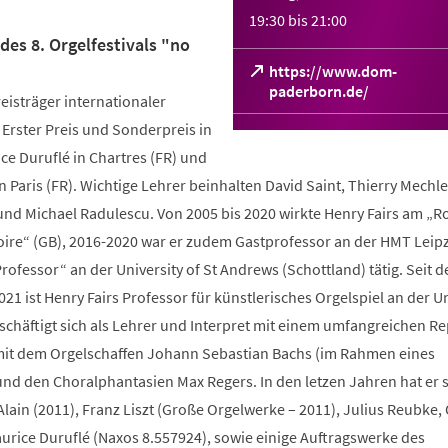
19:30
bis
21:00
es 8. Orgelfestivals "no
https://www.dom-
(Öffnet
paderborn.de/
eisträger internationaler
in
Erster Preis und Sonderpreis in
einem
neuen
ce Duruflé in Chartres (FR) und
Tab)
n Paris (FR). Wichtige Lehrer beinhalten David Saint, Thierry Mechl
nd Michael Radulescu. ​Von 2005 bis 2020 wirkte Henry Fairs am „R
re“ (GB), 2016-2020 war er zudem Gastprofessor an der HMT Leipzi
g Professor“ an der University of St Andrews (Schottland) tätig. Seit 
1 ist Henry Fairs Professor für künstlerisches Orgelspiel an der Un
beschäftigt sich als Lehrer und Interpret mit einem umfangreichen Re
mit dem Orgelschaffen Johann Sebastian Bachs (im Rahmen eines
nd den Choralphantasien Max Regers. In den letzen Jahren hat er 
ain (2011), Franz Liszt (Große Orgelwerke – 2011), Julius Reubke, 
urice Duruflé (Naxos 8.557924), sowie einige Auftragswerke des