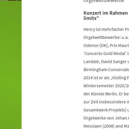
Orgelwettbewerbe
Konzert im Rahmen d
limits"
Henry ist mehrfacher Pr
Orgelwettbewerbe: u.a. 
Odense (DK), Prix Mauri
‘Concerto Gold Medal’ i
Landale, David Sanger u
Birmingham Conservatoi
2014 ist er als „Visitin
Wintersemester 2020/202
der Künste Berlin. ​Er 
zur Zeit insbesondere 
Gesamtwerk-Projekts) u
Orgelwerke von Jehan Al
Messiaen (2008) and Ma