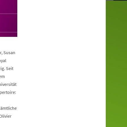
er, Susan
oyal
g. Seit
dem
iversität
pertoire:
sämtliche
Olivier