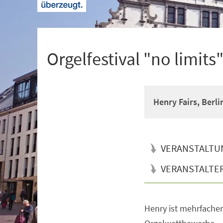
+
1
Orgelfestival "no limits
Henry Fairs, Berli
VERANSTALTU
VERANSTALTE
Henry ist mehrfacher 
Veranstaltungsinformationen