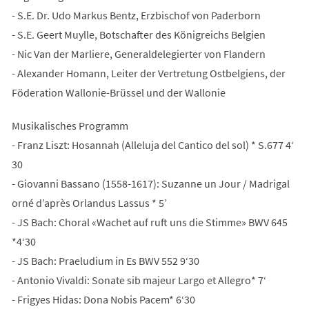
- S.E. Dr. Udo Markus Bentz, Erzbischof von Paderborn
- S.E. Geert Muylle, Botschafter des Königreichs Belgien
- Nic Van der Marliere, Generaldelegierter von Flandern
- Alexander Homann, Leiter der Vertretung Ostbelgiens, der
Föderation Wallonie-Brüssel und der Wallonie
Musikalisches Programm
- Franz Liszt: Hosannah (Alleluja del Cantico del sol) * S.677 4‘
30
- Giovanni Bassano (1558-1617): Suzanne un Jour / Madrigal
orné d’après Orlandus Lassus * 5’
- JS Bach: Choral «Wachet auf ruft uns die Stimme» BWV 645
*4‘30
- JS Bach: Praeludium in Es BWV 552 9‘30
- Antonio Vivaldi: Sonate sib majeur Largo et Allegro* 7‘
- Frigyes Hidas: Dona Nobis Pacem* 6‘30