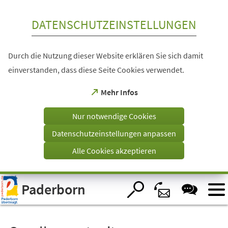
Inhalt anspringen
DATENSCHUTZEINSTELLUNGEN
Durch die Nutzung dieser Website erklären Sie sich damit
einverstanden, dass diese Seite Cookies verwendet.
(Öffnet
Mehr Infos
in
einem
Nur notwendige Cookies
neuen
Tab)
Datenschutzeinstellungen anpassen
Alle Cookies akzeptieren
Visuelle
Paderborn
Assistenzsoftware
öffnen.