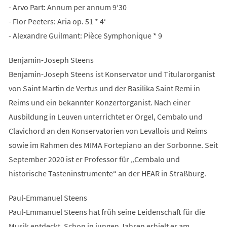
- Arvo Part: Annum per annum 9‘30
- Flor Peeters: Aria op. 51 * 4‘
- Alexandre Guilmant: Pièce Symphonique * 9
Benjamin-Joseph Steens
Benjamin-Joseph Steens ist Konservator und Titularorganist
von Saint Martin de Vertus und der Basilika Saint Remi in
Reims und ein bekannter Konzertorganist. Nach einer
Ausbildung in Leuven unterrichtet er Orgel, Cembalo und
Clavichord an den Konservatorien von Levallois und Reims
sowie im Rahmen des MIMA Fortepiano an der Sorbonne. Seit
September 2020 ist er Professor für „Cembalo und
historische Tasteninstrumente“ an der HEAR in Straßburg.
Paul-Emmanuel Steens
Paul-Emmanuel Steens hat früh seine Leidenschaft für die
Musik entdeckt. Schon in jungen Jahren erhielt er am