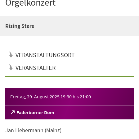
Orgelkonzert
Rising Stars
VERANSTALTUNGSORT
VERANSTALTER
Veranstaltungsinformationen
Freitag, 29. August 2025
19:30
bis
21:00
(Öffnet
Paderborner Dom
in
einem
Jan Liebermann (Mainz)
neuen
Tab)