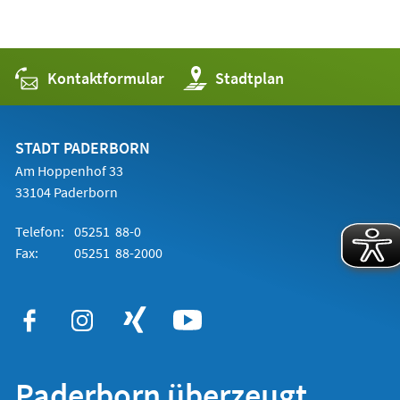
Kontaktformular
(Öffnet
Stadtplan
in
einem
neuen
Tab)
STADT PADERBORN
Am Hoppenhof 33
33104 Paderborn
Telefon:
05251 88-0
Fax:
05251 88-2000
Paderborn überzeugt.