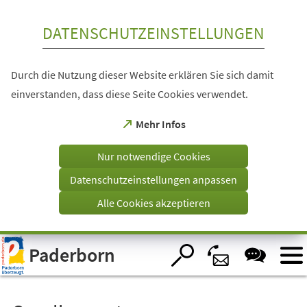
Inhalt anspringen
DATENSCHUTZEINSTELLUNGEN
Durch die Nutzung dieser Website erklären Sie sich damit
einverstanden, dass diese Seite Cookies verwendet.
(Öffnet
Mehr Infos
in
einem
Nur notwendige Cookies
neuen
Tab)
Datenschutzeinstellungen anpassen
Alle Cookies akzeptieren
Visuelle
Paderborn
Assistenzsoftware
öffnen.