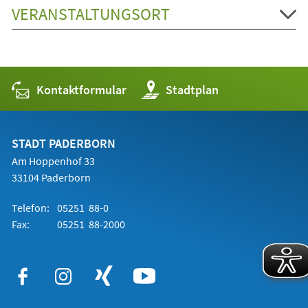
VERANSTALTUNGSORT
Kontaktformular
(Öffnet
Stadtplan
in
einem
neuen
Tab)
STADT PADERBORN
Am Hoppenhof 33
33104 Paderborn
Telefon:
05251 88-0
Fax:
05251 88-2000