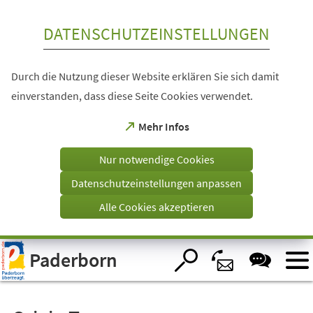
Inhalt anspringen
DATENSCHUTZEINSTELLUNGEN
Durch die Nutzung dieser Website erklären Sie sich damit
einverstanden, dass diese Seite Cookies verwendet.
(Öffnet
Mehr Infos
in
einem
Nur notwendige Cookies
neuen
Tab)
Datenschutzeinstellungen anpassen
Alle Cookies akzeptieren
Visuelle
Paderborn
Assistenzsoftware
öffnen.