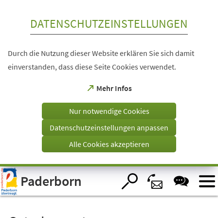
Inhalt anspringen
DATENSCHUTZEINSTELLUNGEN
Durch die Nutzung dieser Website erklären Sie sich damit
einverstanden, dass diese Seite Cookies verwendet.
(Öffnet
Mehr Infos
in
einem
Nur notwendige Cookies
neuen
Tab)
Datenschutzeinstellungen anpassen
Alle Cookies akzeptieren
Visuelle
Paderborn
Assistenzsoftware
öffnen.