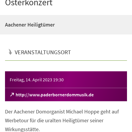
Osterkonzert
Aachener Heiligtümer
VERANSTALTUNGSORT
Veranstaltungsinformationen
Freitag, 14. April 2023
19:30
(Öffnet
http://www.paderbornerdommusik.de
in
einem
Der Aachener Domorganist Michael Hoppe geht auf
neuen
Tab)
Werbetour für die uralten Heiligtümer seiner
Wirkungsstätte.