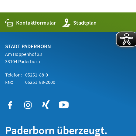
Kontaktformular
(Öffnet
Stadtplan
in
einem
neuen
Tab)
STADT PADERBORN
Am Hoppenhof 33
33104 Paderborn
Telefon:
05251 88-0
Fax:
05251 88-2000
Paderborn überzeugt.