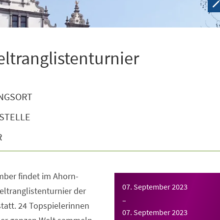
ltranglistenturnier
NGSORT
STELLE
R
mber findet im Ahorn-
07. September 2023
ltranglistenturnier der
–
att. 24 Topspielerinnen
07. September 2023