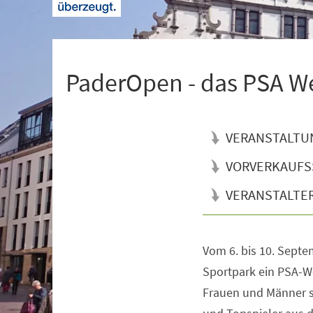
+
1
PaderOpen - das PSA We
VERANSTALTU
VORVERKAUFS
VERANSTALTE
Vom 6. bis 10. Septe
Veranstaltungsinformationen
Sportpark ein PSA-We
Frauen und Männer st