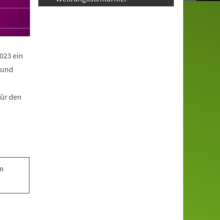
023 ein
 und
für den
em