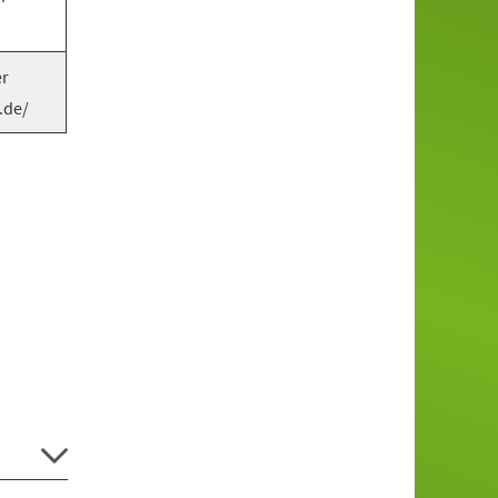
er
.de/