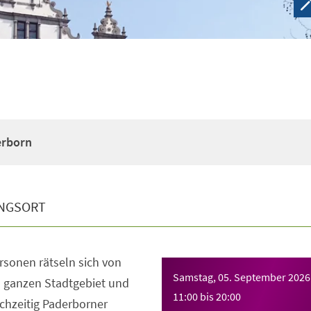
erborn
NGSORT
rsonen rätseln sich von
Samstag, 05. September 2026
m ganzen Stadtgebiet und
11:00
bis
20:00
chzeitig Paderborner