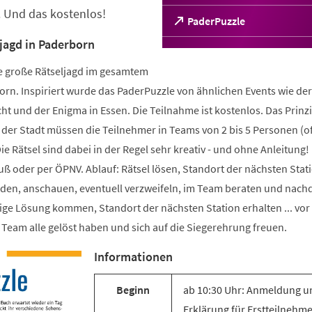
 Und das kostenlos!
(Öffnet
PaderPuzzle
in
ljagd in Paderborn
einem
neuen
ne große Rätseljagd im gesamtem
Tab)
orn. Inspiriert wurde das PaderPuzzle von ähnlichen Events wie der
 und der Enigma in Essen. Die Teilnahme ist kostenlos. Das Prinzi
der Stadt müssen die Teilnehmer in Teams von 2 bis 5 Personen (of
 Die Rätsel sind dabei in der Regel sehr kreativ - und ohne Anleitung!
ß oder per ÖPNV. Ablauf: Rätsel lösen, Standort der nächsten Stat
finden, anschauen, eventuell verzweifeln, im Team beraten und nac
ige Lösung kommen, Standort der nächsten Station erhalten ... vor
s Team alle gelöst haben und sich auf die Siegerehrung freuen.
Informationen
Beginn
ab 10:30 Uhr: Anmeldung u
Erklärung für Erstteilnehm