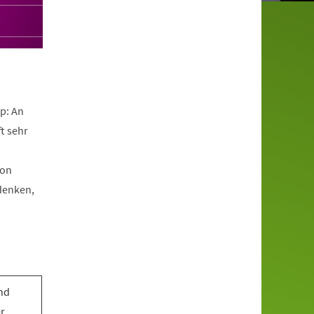
p: An
t sehr
ion
hdenken,
nd
er