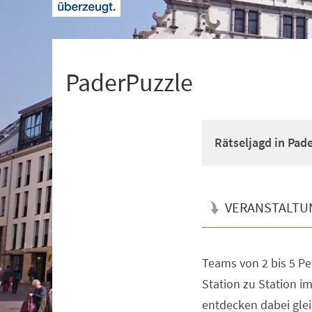
+
1
PaderPuzzle
Rätseljagd in Pad
VERANSTALTU
Teams von 2 bis 5 Pe
Veranstaltungsinformationen
Station zu Station i
entdecken dabei glei