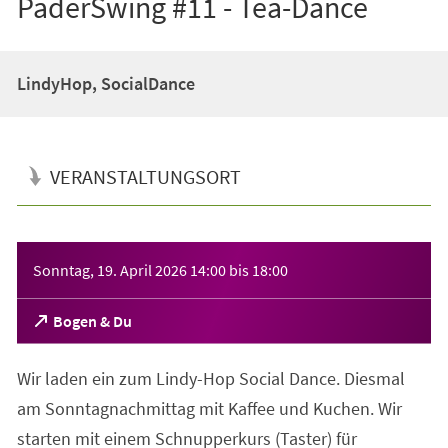
PaderSwing #11 - Tea-Dance
LindyHop, SocialDance
VERANSTALTUNGSORT
Veranstaltungsinformationen
Sonntag, 19. April 2026
14:00
bis
18:00
(Öffnet
Bogen & Du
in
einem
Wir laden ein zum Lindy-Hop Social Dance. Diesmal
neuen
Tab)
am Sonntagnachmittag mit Kaffee und Kuchen. Wir
starten mit einem Schnupperkurs (Taster) für