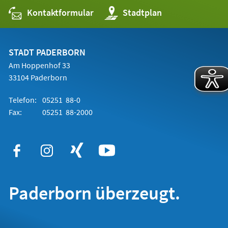
Kontaktformular
(Öffnet
Stadtplan
in
einem
neuen
Tab)
STADT PADERBORN
Am Hoppenhof 33
33104 Paderborn
Telefon:
05251 88-0
Fax:
05251 88-2000
Paderborn überzeugt.