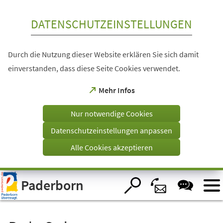
Inhalt anspringen
DATENSCHUTZEINSTELLUNGEN
Durch die Nutzung dieser Website erklären Sie sich damit
einverstanden, dass diese Seite Cookies verwendet.
(Öffnet
Mehr Infos
in
einem
Nur notwendige Cookies
neuen
Tab)
Datenschutzeinstellungen anpassen
Alle Cookies akzeptieren
Visuelle
Paderborn
Assistenzsoftware
öffnen.