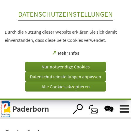
Inhalt anspringen
DATENSCHUTZEINSTELLUNGEN
Durch die Nutzung dieser Website erklären Sie sich damit
einverstanden, dass diese Seite Cookies verwendet.
(Öffnet
Mehr Infos
in
einem
Nur notwendige Cookies
neuen
Tab)
Datenschutzeinstellungen anpassen
Alle Cookies akzeptieren
Visuelle
Paderborn
Assistenzsoftware
öffnen.