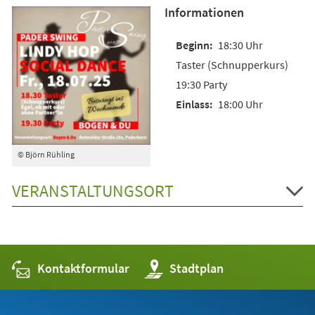
Informationen
18:30 Uhr
Taster (Schnupperkurs)
19:30 Party
18:00 Uhr
© Björn Rühling
VERANSTALTUNGSORT
Kontaktformular
(Öffnet
Stadtplan
in
einem
neuen