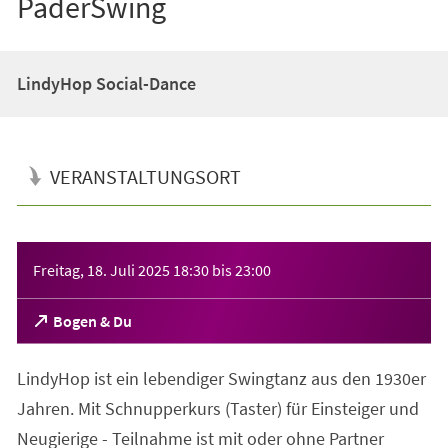
PaderSwing
LindyHop Social-Dance
VERANSTALTUNGSORT
Veranstaltungsinformationen
Freitag, 18. Juli 2025
18:30
bis
23:00
(Öffnet
Bogen & Du
in
einem
LindyHop ist ein lebendiger Swingtanz aus den 1930er
neuen
Tab)
Jahren. Mit Schnupperkurs (Taster) für Einsteiger und
Neugierige - Teilnahme ist mit oder ohne Partner