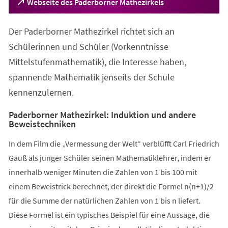
(Öffnet
Webseite des Paderborner Mathezirkels
in
einem
Der Paderborner Mathezirkel richtet sich an
neuen
Tab)
Schülerinnen und Schüler (Vorkenntnisse
Mittelstufenmathematik), die Interesse haben,
spannende Mathematik jenseits der Schule
kennenzulernen.
Paderborner Mathezirkel: Induktion und andere
Beweistechniken
In dem Film die „Vermessung der Welt“ verblüfft Carl Friedrich
Gauß als junger Schüler seinen Mathematiklehrer, indem er
innerhalb weniger Minuten die Zahlen von 1 bis 100 mit
einem Beweistrick berechnet, der direkt die Formel n(n+1)/2
für die Summe der natürlichen Zahlen von 1 bis n liefert.
Diese Formel ist ein typisches Beispiel für eine Aussage, die