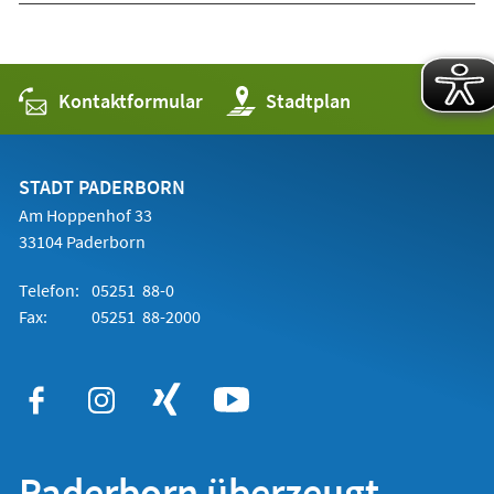
Kontaktformular
(Öffnet
Stadtplan
in
einem
neuen
Tab)
STADT PADERBORN
Am Hoppenhof 33
33104 Paderborn
Telefon:
05251 88-0
Fax:
05251 88-2000
Paderborn überzeugt.