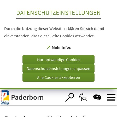
Inhalt anspringen
DATENSCHUTZEINSTELLUNGEN
Durch die Nutzung dieser Website erklären Sie sich damit
einverstanden, dass diese Seite Cookies verwendet.
(Öffnet
Mehr Infos
in
einem
Nur notwendige Cookies
neuen
Tab)
Datenschutzeinstellungen anpassen
Alle Cookies akzeptieren
Visuelle
Paderborn
Assistenzsoftware
öffnen.