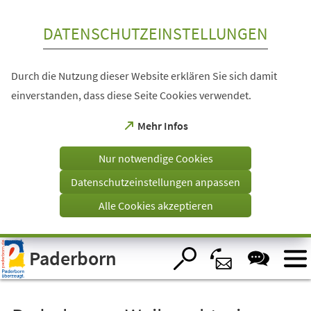
Inhalt anspringen
DATENSCHUTZEINSTELLUNGEN
Durch die Nutzung dieser Website erklären Sie sich damit
einverstanden, dass diese Seite Cookies verwendet.
(Öffnet
Mehr Infos
in
einem
Nur notwendige Cookies
neuen
Tab)
Datenschutzeinstellungen anpassen
Alle Cookies akzeptieren
Visuelle
Paderborn
Assistenzsoftware
öffnen.