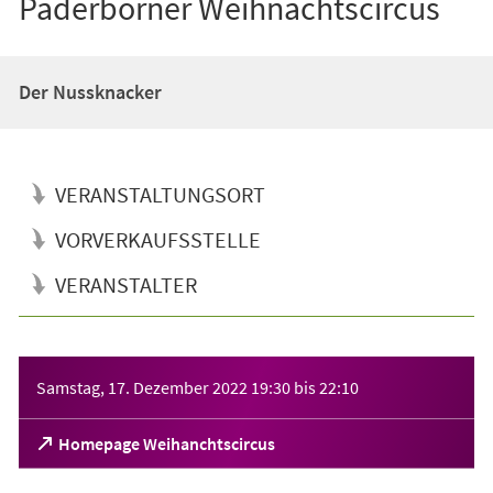
Paderborner Weihnachtscircus
Der Nussknacker
VERANSTALTUNGSORT
VORVERKAUFSSTELLE
VERANSTALTER
Veranstaltungsinformationen
Samstag, 17. Dezember 2022
19:30
bis
22:10
(Öffnet
Homepage Weihanchtscircus
in
einem