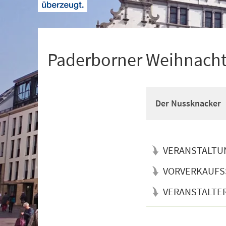
+
1
Paderborner Weihnacht
Der Nussknacker
VERANSTALTU
VORVERKAUFS
VERANSTALTE