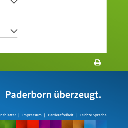
Paderborn überzeugt.
nsblätter
Impressum
Barrierefreiheit
Leichte Sprache