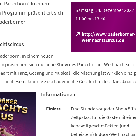
in Paderborn! In einem
Samstag, 24. Dezember 2022
 Programm präsentiert sich
11:00
bis
13:40
aderborner
http://www.paderborner-
(Öffnet
weihnachtscircus.de
chtscircus
in
einem
 Paderborn! In einem neuen
neuen
 präsentiert sich die neue Show des Paderborner Weihnachtscirc
Tab)
aart mit Tanz, Gesang und Musical - die Mischung ist wirklich einzig
rt in diesem Jahr die Zuschauer in die Geschichte des "Nussknacke
Informationen
Einlass
Eine Stunde vor jeder Show öffn
Zeltpalast für die Gäste mit ein
liebevoll geschmückten (und
beheiztem) Indoor-Weihnachts