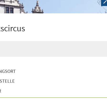
scircus
NGSORT
STELLE
R