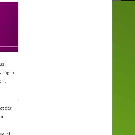
us!
artig in
r“.
et der
em
markt,