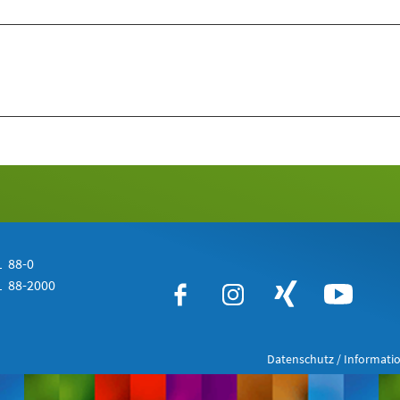
 88-0
 88-2000
Datenschutz / Informatio