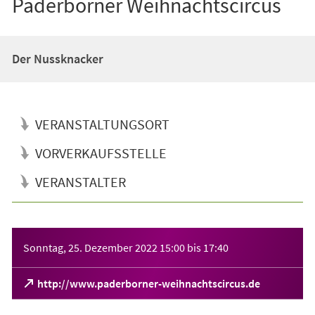
Paderborner Weihnachtscircus
Der Nussknacker
VERANSTALTUNGSORT
VORVERKAUFSSTELLE
VERANSTALTER
Veranstaltungsinformationen
Sonntag, 25. Dezember 2022
15:00
bis
17:40
(Öffnet
http://www.paderborner-weihnachtscircus.de
in
einem