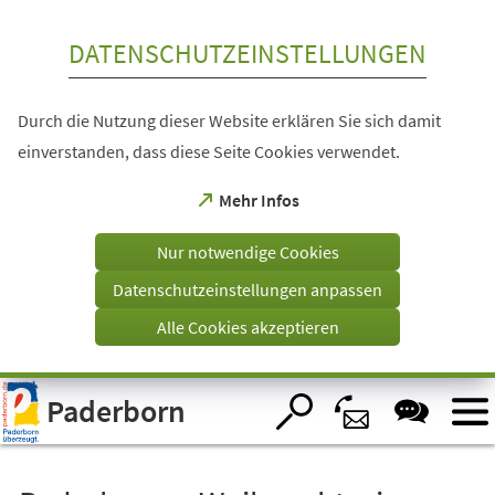
Inhalt anspringen
DATENSCHUTZEINSTELLUNGEN
Durch die Nutzung dieser Website erklären Sie sich damit
einverstanden, dass diese Seite Cookies verwendet.
(Öffnet
Mehr Infos
in
einem
Nur notwendige Cookies
neuen
Tab)
Datenschutzeinstellungen anpassen
Alle Cookies akzeptieren
Visuelle
Paderborn
Assistenzsoftware
öffnen.