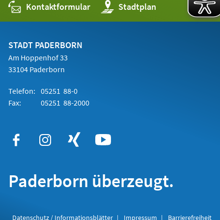
Kontaktformular
(Öffnet
Stadtplan
in
einem
neuen
Tab)
STADT PADERBORN
Am Hoppenhof 33
33104 Paderborn
Telefon:
05251 88-0
Fax:
05251 88-2000
Paderborn überzeugt.
Datenschutz / Informationsblätter
Impressum
Barrierefreiheit