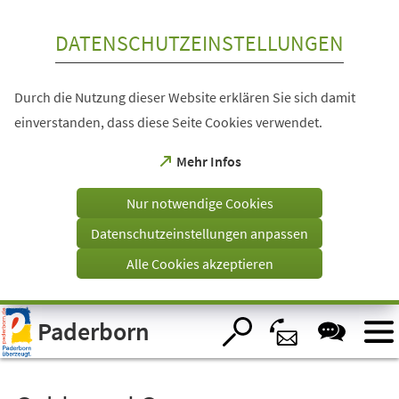
Inhalt anspringen
DATENSCHUTZEINSTELLUNGEN
Durch die Nutzung dieser Website erklären Sie sich damit
einverstanden, dass diese Seite Cookies verwendet.
(Öffnet
Mehr Infos
in
einem
Nur notwendige Cookies
neuen
Tab)
Datenschutzeinstellungen anpassen
Alle Cookies akzeptieren
Visuelle
Paderborn
Assistenzsoftware
öffnen.