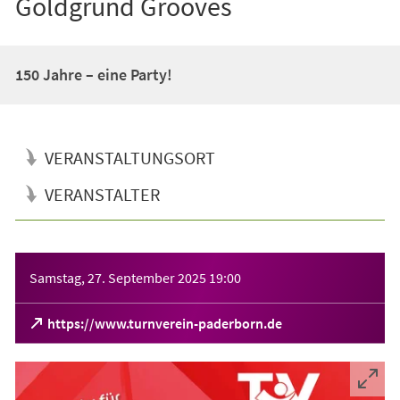
Goldgrund Grooves
150 Jahre – eine Party!
VERANSTALTUNGSORT
VERANSTALTER
Veranstaltungsinformationen
Samstag, 27. September 2025
19:00
(Öffnet
https://www.turnverein-paderborn.de
in
einem
neuen
Tab)