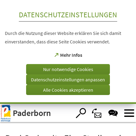
Inhalt anspringen
DATENSCHUTZEINSTELLUNGEN
Durch die Nutzung dieser Website erklären Sie sich damit
einverstanden, dass diese Seite Cookies verwendet.
(Öffnet
Mehr Infos
in
einem
Nur notwendige Cookies
neuen
Tab)
Datenschutzeinstellungen anpassen
Alle Cookies akzeptieren
Visuelle
Paderborn
Assistenzsoftware
öffnen.