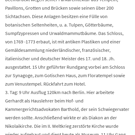
Pavillons, Grotten und Brücken sowie seinen über 200
Sichtachsen. Diese Anlagen besitzen eine Fülle von
botanischen Seltenheiten, u. a. Tulpen, Götterbäume,
Sumpfzypressen und Urwaldmammutbäume. Das Schloss,
von 1769 -1773 erbaut, ist mit antiken Plastiken und einer
Gemäldesammlung niederländischer, französischer,
italienischer und deutscher Meister des 17. und 18. Jh.
ausgestattet. 15 Uhr geführter Rundgang vorbei am Schloss
zur Synagoge, zum Gotischen Haus, zum Floratempel sowie
zum Venustempel. Rückfahrt zum Hotel.
3. Tag: 9 Uhr Ausflug 120km nach Berlin. Hier arbeitete
Gerhardt als Hauslehrer beim Hof- und
Kammergerichtsadvokaten Barthold, der sein Schwiegervater
werden sollte. Anschließend wirkte er als Diakon an der
Nikolaikirche. Die im II. Weltkrieg zerstörte Kirche wurde
wieder aufgebaut und dient heute als Museum. 11 Uhr Gang