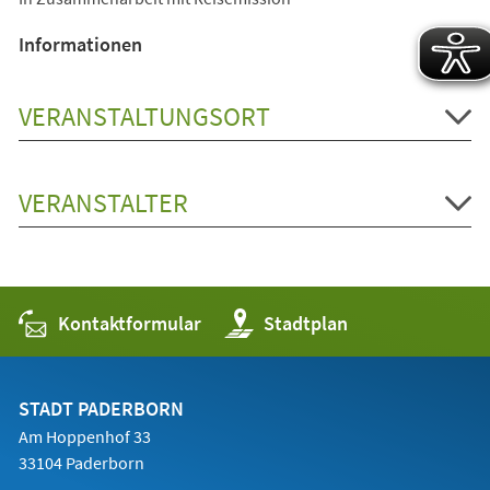
Informationen
VERANSTALTUNGSORT
VERANSTALTER
Kontaktformular
(Öffnet
Stadtplan
in
einem
neuen
Tab)
STADT PADERBORN
Am Hoppenhof 33
33104 Paderborn