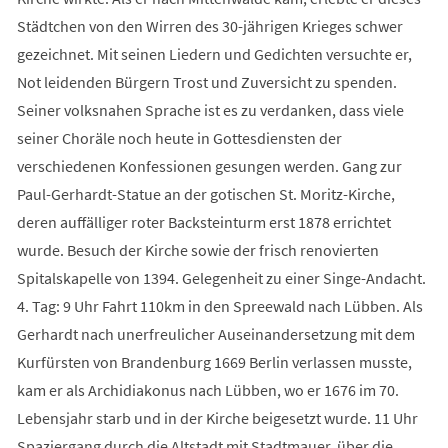
Städtchen von den Wirren des 30-jährigen Krieges schwer
gezeichnet. Mit seinen Liedern und Gedichten versuchte er,
Not leidenden Bürgern Trost und Zuversicht zu spenden.
Seiner volksnahen Sprache ist es zu verdanken, dass viele
seiner Choräle noch heute in Gottesdiensten der
verschiedenen Konfessionen gesungen werden. Gang zur
Paul-Gerhardt-Statue an der gotischen St. Moritz-Kirche,
deren auffälliger roter Backsteinturm erst 1878 errichtet
wurde. Besuch der Kirche sowie der frisch renovierten
Spitalskapelle von 1394. Gelegenheit zu einer Singe-Andacht.
4. Tag: 9 Uhr Fahrt 110km in den Spreewald nach Lübben. Als
Gerhardt nach unerfreulicher Auseinandersetzung mit dem
Kurfürsten von Brandenburg 1669 Berlin verlassen musste,
kam er als Archidiakonus nach Lübben, wo er 1676 im 70.
Lebensjahr starb und in der Kirche beigesetzt wurde. 11 Uhr
Spaziergang durch die Altstadt mit Stadtmauer, über die