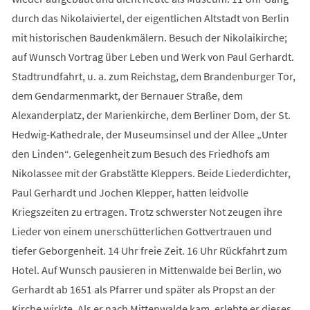
durch das Nikolaiviertel, der eigentlichen Altstadt von Berlin
mit historischen Baudenkmälern. Besuch der Nikolaikirche;
auf Wunsch Vortrag über Leben und Werk von Paul Gerhardt.
Stadtrundfahrt, u. a. zum Reichstag, dem Brandenburger Tor,
dem Gendarmenmarkt, der Bernauer Straße, dem
Alexanderplatz, der Marienkirche, dem Berliner Dom, der St.
Hedwig-Kathedrale, der Museumsinsel und der Allee „Unter
den Linden“. Gelegenheit zum Besuch des Friedhofs am
Nikolassee mit der Grabstätte Kleppers. Beide Liederdichter,
Paul Gerhardt und Jochen Klepper, hatten leidvolle
Kriegszeiten zu ertragen. Trotz schwerster Not zeugen ihre
Lieder von einem unerschütterlichen Gottvertrauen und
tiefer Geborgenheit. 14 Uhr freie Zeit. 16 Uhr Rückfahrt zum
Hotel. Auf Wunsch pausieren in Mittenwalde bei Berlin, wo
Gerhardt ab 1651 als Pfarrer und später als Propst an der
Kirche wirkte. Als er nach Mittenwalde kam, erlebte er dieses