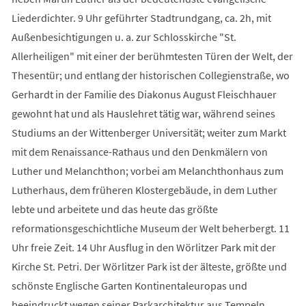
Liederdichter. 9 Uhr geführter Stadtrundgang, ca. 2h, mit
Außenbesichtigungen u. a. zur Schlosskirche "St.
Allerheiligen" mit einer der berühmtesten Türen der Welt, der
Thesentür; und entlang der historischen Collegienstraße, wo
Gerhardt in der Familie des Diakonus August Fleischhauer
gewohnt hat und als Hauslehret tätig war, während seines
Studiums an der Wittenberger Universität; weiter zum Markt
mit dem Renaissance-Rathaus und den Denkmälern von
Luther und Melanchthon; vorbei am Melanchthonhaus zum
Lutherhaus, dem früheren Klostergebäude, in dem Luther
lebte und arbeitete und das heute das größte
reformationsgeschichtliche Museum der Welt beherbergt. 11
Uhr freie Zeit. 14 Uhr Ausflug in den Wörlitzer Park mit der
Kirche St. Petri. Der Wörlitzer Park ist der älteste, größte und
schönste Englische Garten Kontinentaleuropas und
beeindruckt wegen seiner Parkarchitektur aus Tempeln,