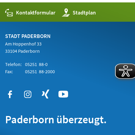
Kontaktformular
(Öffnet
Stadtplan
in
einem
neuen
Tab)
STADT PADERBORN
Am Hoppenhof 33
33104 Paderborn
Telefon:
05251 88-0
Fax:
05251 88-2000
Paderborn überzeugt.