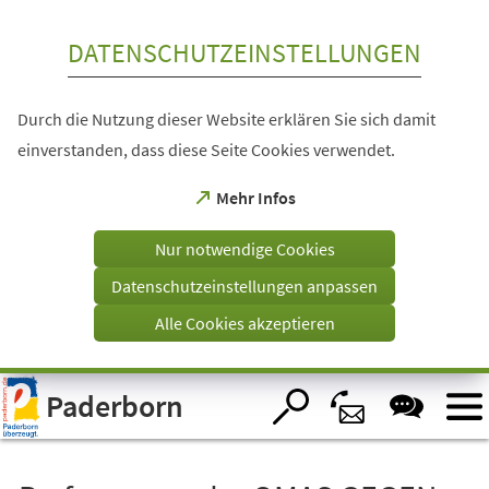
Inhalt anspringen
DATENSCHUTZEINSTELLUNGEN
Durch die Nutzung dieser Website erklären Sie sich damit
einverstanden, dass diese Seite Cookies verwendet.
(Öffnet
Mehr Infos
in
einem
Nur notwendige Cookies
neuen
Tab)
Datenschutzeinstellungen anpassen
Alle Cookies akzeptieren
Visuelle
Paderborn
Assistenzsoftware
öffnen.