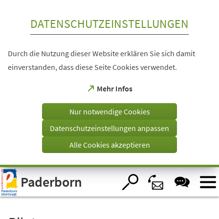
Inhalt anspringen
DATENSCHUTZEINSTELLUNGEN
Durch die Nutzung dieser Website erklären Sie sich damit
einverstanden, dass diese Seite Cookies verwendet.
(Öffnet
Mehr Infos
in
einem
Nur notwendige Cookies
neuen
Tab)
Datenschutzeinstellungen anpassen
Alle Cookies akzeptieren
Visuelle
Paderborn
Assistenzsoftware
öffnen.