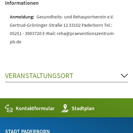
Informationen
Gesundheits- und Rehasportverein e.V.
Gertrud-Gröninger-Straße 12 33102 Paderborn Tel.:
05251 - 3903720 E-Mail: reha@praeventionszentrum-
pb.de
VERANSTALTUNGSORT
Kontaktformular
(Öffnet
Stadtplan
in
einem
neuen
Tab)
STADT PADERBORN