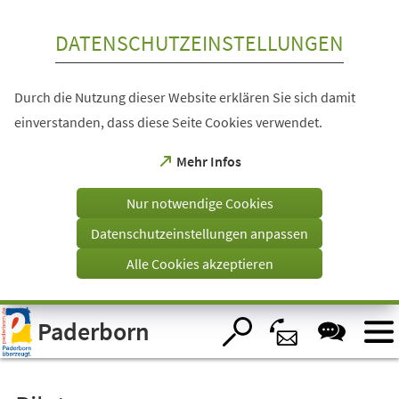
Inhalt anspringen
DATENSCHUTZEINSTELLUNGEN
Durch die Nutzung dieser Website erklären Sie sich damit
einverstanden, dass diese Seite Cookies verwendet.
(Öffnet
Mehr Infos
in
einem
Nur notwendige Cookies
neuen
Tab)
Datenschutzeinstellungen anpassen
Alle Cookies akzeptieren
Visuelle
Paderborn
Assistenzsoftware
öffnen.