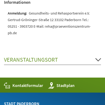
Informationen
Gesundheits- und Rehasportverein e.V.
Gertrud-Gröninger-Straße 12 33102 Paderborn Tel.:
05251 - 3903720 E-Mail: reha@praeventionszentrum-
pb.de
VERANSTALTUNGSORT
Kontaktformular
(Öffnet
Stadtplan
in
einem
neuen
Tab)
STADT PADERBORN