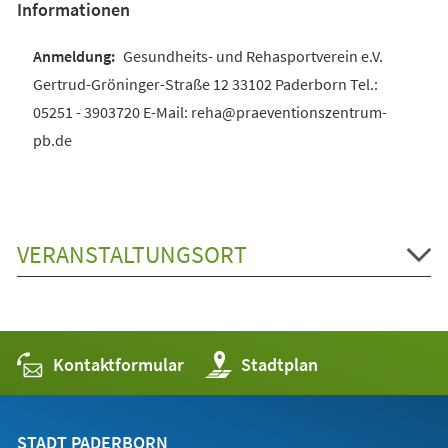
Informationen
Gesundheits- und Rehasportverein e.V.
Gertrud-Gröninger-Straße 12 33102 Paderborn Tel.:
05251 - 3903720 E-Mail: reha@praeventionszentrum-
pb.de
VERANSTALTUNGSORT
Kontaktformular
(Öffnet
Stadtplan
in
einem
neuen
Tab)
STADT PADERBORN