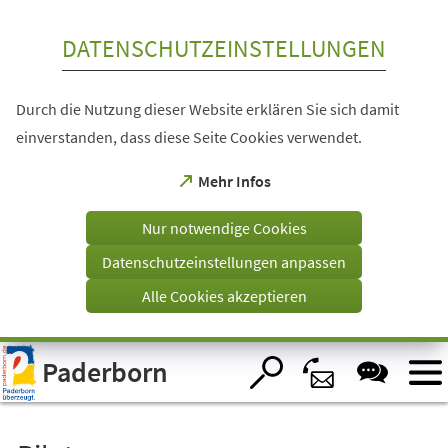
Inhalt anspringen
DATENSCHUTZEINSTELLUNGEN
Durch die Nutzung dieser Website erklären Sie sich damit
einverstanden, dass diese Seite Cookies verwendet.
(Öffnet
Mehr Infos
in
einem
Nur notwendige Cookies
neuen
Tab)
Datenschutzeinstellungen anpassen
Alle Cookies akzeptieren
Visuelle
Paderborn
Assistenzsoftware
öffnen.