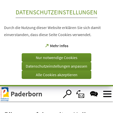
Inhalt anspringen
DATENSCHUTZEINSTELLUNGEN
Durch die Nutzung dieser Website erklären Sie sich damit
einverstanden, dass diese Seite Cookies verwendet.
(Öffnet
Mehr Infos
in
einem
Nur notwendige Cookies
neuen
Tab)
Datenschutzeinstellungen anpassen
Alle Cookies akzeptieren
Visuelle
Paderborn
Assistenzsoftware
öffnen.