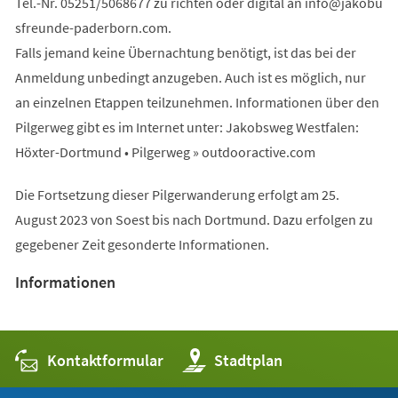
Tel.-Nr. 05251/5068677 zu richten oder digital an
info
jakobu
sfreunde-paderborn
com
.
Falls jemand keine Übernachtung benötigt, ist das bei der
Anmeldung unbedingt anzugeben. Auch ist es möglich, nur
an einzelnen Etappen teilzunehmen. Informationen über den
Pilgerweg gibt es im Internet unter: Jakobsweg Westfalen:
Höxter-Dortmund • Pilgerweg » outdooractive.com
Die Fortsetzung dieser Pilgerwanderung erfolgt am 25.
August 2023 von Soest bis nach Dortmund. Dazu erfolgen zu
gegebener Zeit gesonderte Informationen.
Informationen
Kontaktformular
(Öffnet
Stadtplan
in
einem