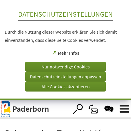
Inhalt anspringen
DATENSCHUTZEINSTELLUNGEN
Durch die Nutzung dieser Website erklären Sie sich damit
einverstanden, dass diese Seite Cookies verwendet.
(Öffnet
Mehr Infos
in
einem
Nur notwendige Cookies
neuen
Tab)
Datenschutzeinstellungen anpassen
Alle Cookies akzeptieren
Visuelle
Paderborn
Assistenzsoftware
öffnen.