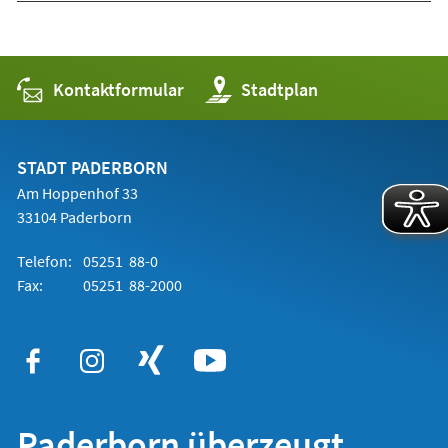
Kontaktformular
(Öffnet
Stadtplan
in
einem
neuen
Tab)
STADT PADERBORN
Am Hoppenhof 33
33104 Paderborn
Telefon:
05251 88-0
Fax:
05251 88-2000
Paderborn überzeugt.