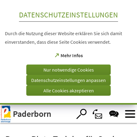
Inhalt anspringen
DATENSCHUTZEINSTELLUNGEN
Durch die Nutzung dieser Website erklären Sie sich damit
einverstanden, dass diese Seite Cookies verwendet.
(Öffnet
Mehr Infos
in
einem
Nur notwendige Cookies
neuen
Tab)
Datenschutzeinstellungen anpassen
Alle Cookies akzeptieren
Visuelle
Paderborn
Assistenzsoftware
öffnen.