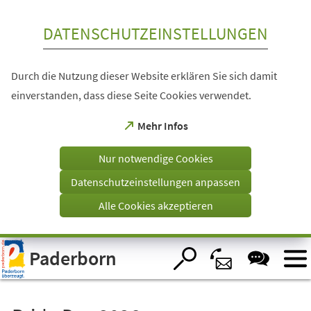
Inhalt anspringen
DATENSCHUTZEINSTELLUNGEN
Durch die Nutzung dieser Website erklären Sie sich damit
einverstanden, dass diese Seite Cookies verwendet.
(Öffnet
Mehr Infos
in
einem
Nur notwendige Cookies
neuen
Tab)
Datenschutzeinstellungen anpassen
Alle Cookies akzeptieren
Visuelle
Paderborn
Assistenzsoftware
öffnen.