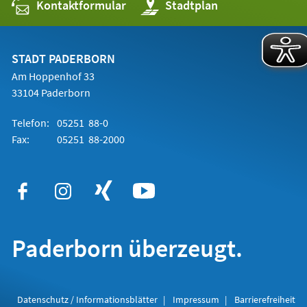
Kontaktformular
(Öffnet
Stadtplan
in
einem
neuen
Tab)
STADT PADERBORN
Am Hoppenhof 33
33104 Paderborn
Telefon:
05251 88-0
Fax:
05251 88-2000
Paderborn überzeugt.
Datenschutz / Informationsblätter
Impressum
Barrierefreiheit