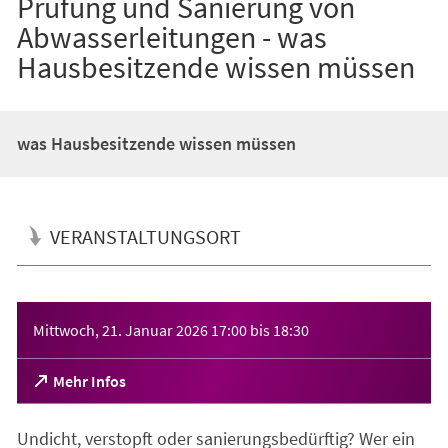
Prüfung und Sanierung von
Abwasserleitungen - was
Hausbesitzende wissen müssen
was Hausbesitzende wissen müssen
VERANSTALTUNGSORT
Veranstaltungsinformationen
Mittwoch, 21. Januar 2026
17:00
bis
18:30
(Öffnet
Mehr Infos
in
einem
Undicht, verstopft oder sanierungsbedürftig? Wer ein
neuen