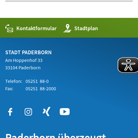
Kontaktformular
(Öffnet
Stadtplan
in
einem
neuen
Tab)
STADT PADERBORN
Am Hoppenhof 33
33104 Paderborn
Telefon:
05251 88-0
Fax:
05251 88-2000
Paderborn überzeugt.