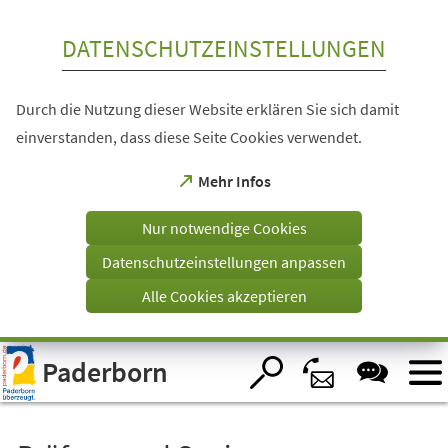
Inhalt anspringen
DATENSCHUTZEINSTELLUNGEN
Durch die Nutzung dieser Website erklären Sie sich damit
einverstanden, dass diese Seite Cookies verwendet.
(Öffnet
Mehr Infos
in
einem
Nur notwendige Cookies
neuen
Tab)
Datenschutzeinstellungen anpassen
Alle Cookies akzeptieren
Visuelle
Paderborn
Assistenzsoftware
öffnen.