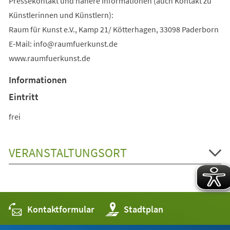
Pressekontakt und nähere Informationen (auch Kontakt zu
Künstlerinnen und Künstlern):
Raum für Kunst e.V., Kamp 21/ Kötterhagen, 33098 Paderborn
E-Mail:
info
raumfuerkunst
de
www.raumfuerkunst.de
Informationen
Eintritt
frei
VERANSTALTUNGSORT
Kontaktformular
(Öffnet
Stadtplan
in
einem