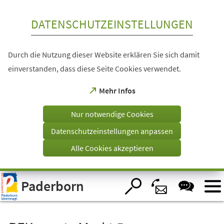
Inhalt anspringen
DATENSCHUTZEINSTELLUNGEN
Durch die Nutzung dieser Website erklären Sie sich damit
einverstanden, dass diese Seite Cookies verwendet.
(Öffnet
Mehr Infos
in
einem
Nur notwendige Cookies
neuen
Tab)
Datenschutzeinstellungen anpassen
Alle Cookies akzeptieren
Visuelle
Paderborn
Assistenzsoftware
öffnen.