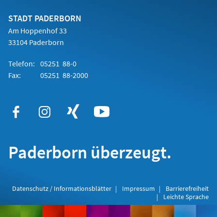
neuen
Tab)
STADT PADERBORN
Am Hoppenhof 33
33104 Paderborn
Telefon:
05251 88-0
Fax:
05251 88-2000
Paderborn überzeugt.
Datenschutz / Informationsblätter
Impressum
Barrierefreiheit
Leichte Sprache