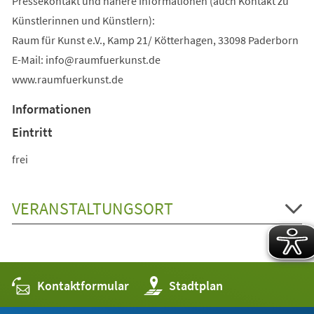
Pressekontakt und nähere Informationen (auch Kontakt zu
Künstlerinnen und Künstlern):
Raum für Kunst e.V., Kamp 21/ Kötterhagen, 33098 Paderborn
E-Mail:
info
raumfuerkunst
de
www.raumfuerkunst.de
Informationen
Eintritt
frei
VERANSTALTUNGSORT
Kontaktformular
(Öffnet
Stadtplan
in
einem