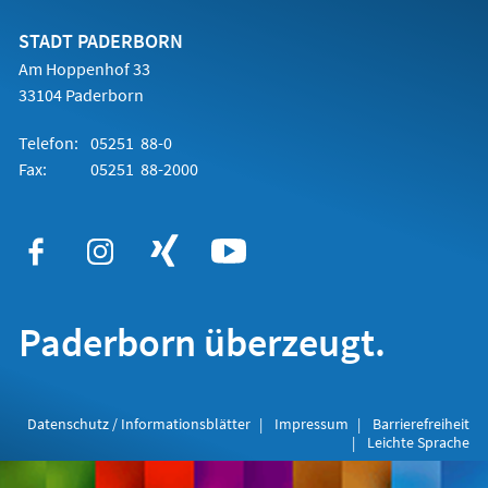
neuen
Tab)
STADT PADERBORN
Am Hoppenhof 33
33104 Paderborn
Telefon:
05251 88-0
Fax:
05251 88-2000
Paderborn überzeugt.
Datenschutz / Informationsblätter
Impressum
Barrierefreiheit
Leichte Sprache