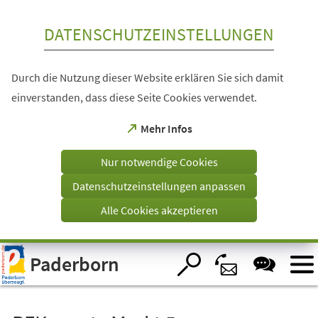
Inhalt anspringen
DATENSCHUTZEINSTELLUNGEN
Durch die Nutzung dieser Website erklären Sie sich damit
einverstanden, dass diese Seite Cookies verwendet.
(Öffnet
Mehr Infos
in
einem
Nur notwendige Cookies
neuen
Tab)
Datenschutzeinstellungen anpassen
Alle Cookies akzeptieren
Visuelle
Paderborn
Assistenzsoftware
öffnen.