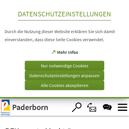
Inhalt anspringen
DATENSCHUTZEINSTELLUNGEN
Durch die Nutzung dieser Website erklären Sie sich damit
einverstanden, dass diese Seite Cookies verwendet.
(Öffnet
Mehr Infos
in
einem
Nur notwendige Cookies
neuen
Tab)
Datenschutzeinstellungen anpassen
Alle Cookies akzeptieren
Visuelle
Paderborn
Assistenzsoftware
öffnen.