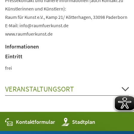
Pressekontakt und nähere Informationen (auch Kontakt zu
Künstlerinnen und Künstlern):
Raum für Kunst e.V., Kamp 21/ Kötterhagen, 33098 Paderborn
E-Mail:
info
raumfuerkunst
de
www.raumfuerkunst.de
Informationen
Eintritt
frei
VERANSTALTUNGSORT
Kontaktformular
(Öffnet
Stadtplan
in
einem