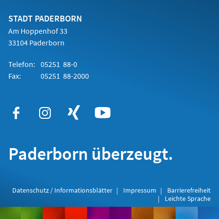
neuen
Tab)
STADT PADERBORN
Am Hoppenhof 33
33104 Paderborn
Telefon:
05251 88-0
Fax:
05251 88-2000
Paderborn überzeugt.
Datenschutz / Informationsblätter
Impressum
Barrierefreiheit
Leichte Sprache