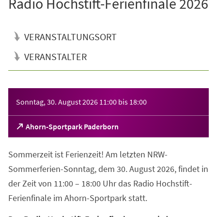
Radio Hochstift-Ferienfinale 2026
VERANSTALTUNGSORT
VERANSTALTER
Veranstaltungsinformationen
Sonntag, 30. August 2026
11:00
bis
18:00
(Öffnet
Ahorn-Sportpark Paderborn
in
einem
Sommerzeit ist Ferienzeit! Am letzten NRW-
neuen
Tab)
Sommerferien-Sonntag, dem 30. August 2026, findet in
der Zeit von 11:00 – 18:00 Uhr das Radio Hochstift-
Ferienfinale im Ahorn-Sportpark statt.