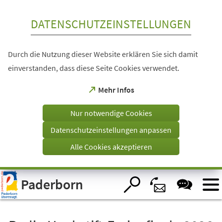
Inhalt anspringen
DATENSCHUTZEINSTELLUNGEN
Durch die Nutzung dieser Website erklären Sie sich damit
einverstanden, dass diese Seite Cookies verwendet.
(Öffnet
Mehr Infos
in
einem
Nur notwendige Cookies
neuen
Tab)
Datenschutzeinstellungen anpassen
Alle Cookies akzeptieren
Visuelle
Paderborn
Assistenzsoftware
öffnen.